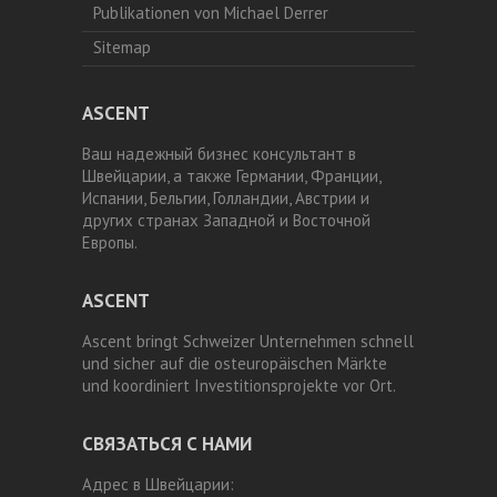
Publikationen von Michael Derrer
Sitemap
ASCENT
Ваш надежный бизнес консультант в
Швейцарии, а также Германии, Франции,
Испании, Бельгии, Голландии, Австрии и
других странах Западной и Восточной
Европы.
ASCENT
Ascent bringt Schweizer Unternehmen schnell
und sicher auf die osteuropäischen Märkte
und koordiniert Investitionsprojekte vor Ort.
СВЯЗАТЬСЯ С НАМИ
Адрес в Швейцарии: