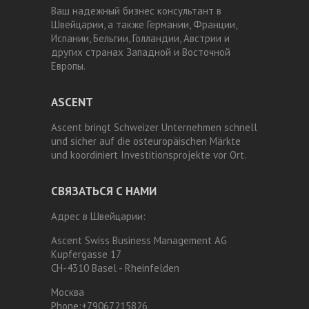
Ваш надежный бизнес консультант в
Швейцарии, а также Германии, Франции,
Испании, Бельгии, Голландии, Австрии и
других странах Западной и Восточной
Европы.
ASCENT
Ascent bringt Schweizer Unternehmen schnell
und sicher auf die osteuropäischen Märkte
und koordiniert Investitionsprojekte vor Ort.
СВЯЗАТЬСЯ С НАМИ
Адрес в Швейцарии:
Ascent Swiss Business Management AG
Kupfergasse 17
CH-4310 Basel - Rheinfelden
Москва
Phone:
+79067215826