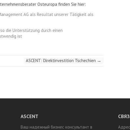
ernehmensberater Osteuropa finden Sie hier:
Management AG als Resultat unserer Tätigkeit als
ieso die Unterstützung durch einen
twendig ist
ASCENT: Direktinvestition Tschechien
→
ASCENT
СВЯЗ
Ваш надежный бизнес консультант в
Адрес