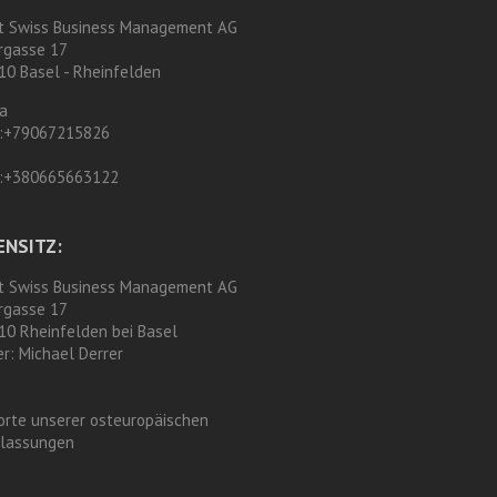
t Swiss Business Management AG
rgasse 17
10 Basel - Rheinfelden
а
:
+79067215826
:
+380665663122
ENSITZ:
t Swiss Business Management AG
rgasse 17
10 Rheinfelden bei Basel
er:
Michael Derrer
orte unserer osteuropäischen
rlassungen