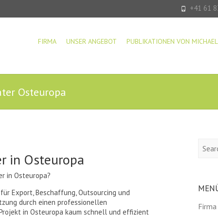
+41 61 8
FIRMA
UNSER ANGEBOT
PUBLIKATIONEN VON MICHAEL
ter Osteuropa
Searc
r in Osteuropa
r in Osteuropa?
MEN
 für Export, Beschaffung, Outsourcing und
ützung durch einen professionellen
Firma
rojekt in Osteuropa kaum schnell und effizient