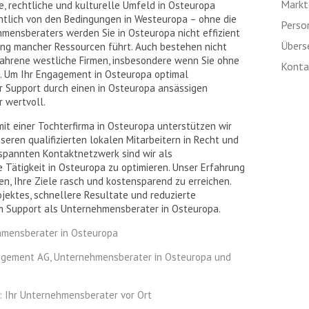
Markte
he, rechtliche und kulturelle Umfeld in Osteuropa
htlich von den Bedingungen in Westeuropa – ohne die
Perso
mensberaters werden Sie in Osteuropa nicht effizient
Übers
ng mancher Ressourcen führt. Auch bestehen nicht
fahrene westliche Firmen, insbesondere wenn Sie ohne
Kontak
 Um Ihr Engagement in Osteuropa optimal
er Support durch einen in Osteuropa ansässigen
 wertvoll.
t einer Tochterfirma in Osteuropa unterstützen wir
seren qualifizierten lokalen Mitarbeitern in Recht und
spannten Kontaktnetzwerk sind wir als
 Tätigkeit in Osteuropa zu optimieren. Unser Erfahrung
n, Ihre Ziele rasch und kostensparend zu erreichen.
rojektes, schnellere Resultate und reduzierte
em Support als Unternehmensberater in Osteuropa.
hmensberater in Osteuropa
agement AG, Unternehmensberater in Osteuropa und
: Ihr Unternehmensberater vor Ort