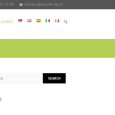
33 15 60
contact@ascent-ag.ch
 DERRER
h
Ü