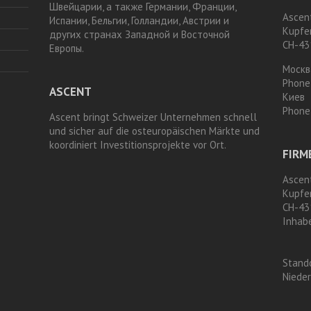
Швейцарии, а также Германии, Франции,
Ascen
Испании, Бельгии, Голландии, Австрии и
Kupfe
других странах Западной и Восточной
CH-43
Европы.
Москв
Phone
ASCENT
Киев
Phone
Ascent bringt Schweizer Unternehmen schnell
und sicher auf die osteuropäischen Märkte und
koordiniert Investitionsprojekte vor Ort.
FIRM
Ascen
Kupfe
CH-43
Inhab
Stand
Niede