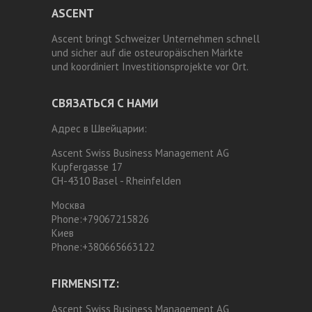
ASCENT
Ascent bringt Schweizer Unternehmen schnell
und sicher auf die osteuropäischen Märkte
und koordiniert Investitionsprojekte vor Ort.
СВЯЗАТЬСЯ С НАМИ
Адрес в Швейцарии:
Ascent Swiss Business Management AG
Kupfergasse 17
CH-4310 Basel - Rheinfelden
Москва
Phone:
+79067215826
Киев
Phone:
+380665663122
FIRMENSITZ:
Ascent Swiss Business Management AG