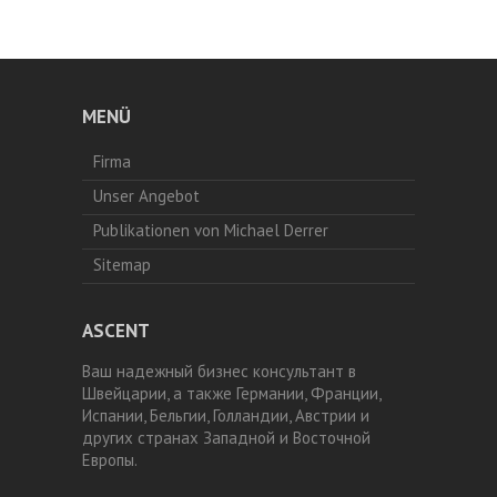
MENÜ
Firma
Unser Angebot
Publikationen von Michael Derrer
Sitemap
ASCENT
Ваш надежный бизнес консультант в
Швейцарии, а также Германии, Франции,
Испании, Бельгии, Голландии, Австрии и
других странах Западной и Восточной
Европы.