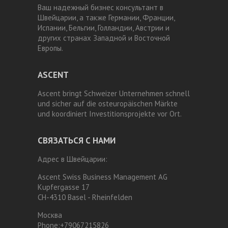
Ваш надежный бизнес консультант в
Швейцарии, а также Германии, Франции,
Испании, Бельгии, Голландии, Австрии и
других странах Западной и Восточной
Европы.
ASCENT
Ascent bringt Schweizer Unternehmen schnell
und sicher auf die osteuropäischen Märkte
und koordiniert Investitionsprojekte vor Ort.
СВЯЗАТЬСЯ С НАМИ
Адрес в Швейцарии:
Ascent Swiss Business Management AG
Kupfergasse 17
CH-4310 Basel - Rheinfelden
Москва
Phone:
+79067215826