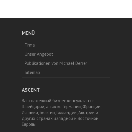
MENÜ
Firma
Unser Angebot
Publikationen von Michael Derrer
Sitemap
ASCENT
Ваш надежный бизнес консультант в
Швейцарии, а также Германии, Франции,
Испании, Бельгии, Голландии, Австрии и
других странах Западной и Восточной
Европы.