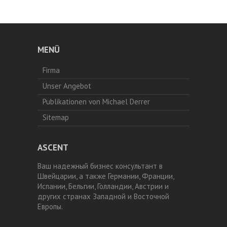
MENÜ
Firma
Unser Angebot
Publikationen von Michael Derrer
Sitemap
ASCENT
Ваш надежный бизнес консультант в
Швейцарии, а также Германии, Франции,
Испании, Бельгии, Голландии, Австрии и
других странах Западной и Восточной
Европы.