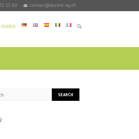
33 15 60
contact@ascent-ag.ch
 DERRER
h
Ü