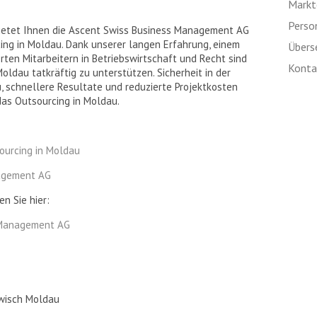
Markte
Perso
 bietet Ihnen die Ascent Swiss Business Management AG
ing in Moldau. Dank unserer langen Erfahrung, einem
Übers
erten Mitarbeitern in Betriebswirtschaft und Recht sind
Kontak
Moldau tatkräftig zu unterstützen. Sicherheit in der
u, schnellere Resultate und reduzierte Projektkosten
das Outsourcing in Moldau.
ourcing in Moldau
nagement AG
n Sie hier:
 Management AG
awisch Moldau