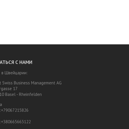
АТЬСЯ С НАМИ
 в Швейцарии:
t Swiss Business Management AG
rgasse 17
10 Basel - Rheinfelden
а
:
+79067215826
:
+380665663122