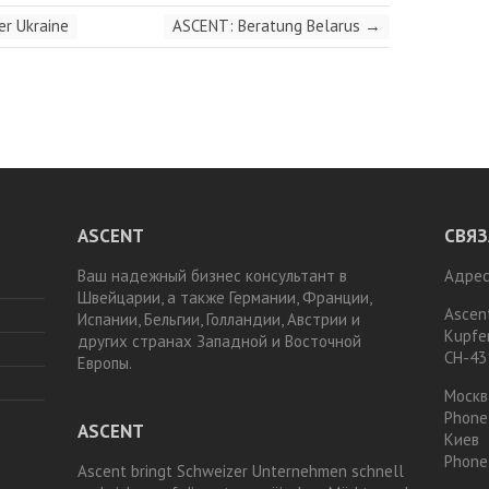
er Ukraine
ASCENT: Beratung Belarus
→
ASCENT
СВЯЗ
Ваш надежный бизнес консультант в
Адрес
Швейцарии, а также Германии, Франции,
Ascen
Испании, Бельгии, Голландии, Австрии и
Kupfe
других странах Западной и Восточной
CH-43
Европы.
Москв
Phone
ASCENT
Киев
Phone
Ascent bringt Schweizer Unternehmen schnell