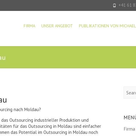
+41 61 8
FIRMA
UNSER ANGEBOT
PUBLIKATIONEN VON MICHAEL
au
Searc
au
ourcing nach Moldau?
MEN
r das Outsourcing industrieller Produktion und
litäten für das Outsourcing in Moldau sind einfacher
Firma
hmen das Potential im Outsourcing in Moldau noch