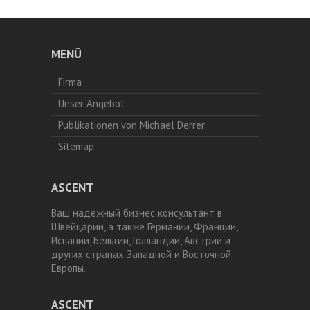
MENÜ
Firma
Unser Angebot
Publikationen von Michael Derrer
Sitemap
ASCENT
Ваш надежный бизнес консультант в
Швейцарии, а также Германии, Франции,
Испании, Бельгии, Голландии, Австрии и
других странах Западной и Восточной
Европы.
ASCENT