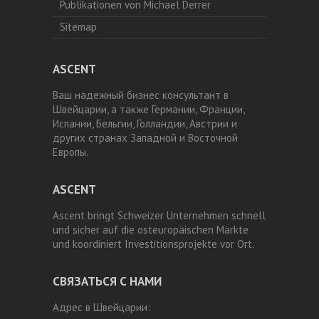
Publikationen von Michael Derrer
Sitemap
ASCENT
Ваш надежный бизнес консультант в
Швейцарии, а также Германии, Франции,
Испании, Бельгии, Голландии, Австрии и
других странах Западной и Восточной
Европы.
ASCENT
Ascent bringt Schweizer Unternehmen schnell
und sicher auf die osteuropäischen Märkte
und koordiniert Investitionsprojekte vor Ort.
СВЯЗАТЬСЯ С НАМИ
Адрес в Швейцарии: