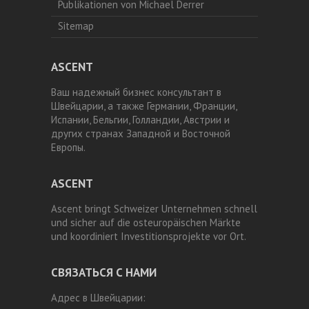
Publikationen von Michael Derrer
Sitemap
ASCENT
Ваш надежный бизнес консультант в
Швейцарии, а также Германии, Франции,
Испании, Бельгии, Голландии, Австрии и
других странах Западной и Восточной
Европы.
ASCENT
Ascent bringt Schweizer Unternehmen schnell
und sicher auf die osteuropäischen Märkte
und koordiniert Investitionsprojekte vor Ort.
СВЯЗАТЬСЯ С НАМИ
Адрес в Швейцарии: