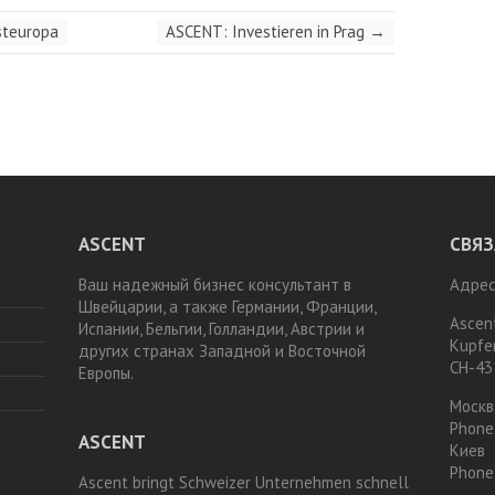
steuropa
ASCENT: Investieren in Prag
→
ASCENT
СВЯЗ
Ваш надежный бизнес консультант в
Адрес
Швейцарии, а также Германии, Франции,
Ascen
Испании, Бельгии, Голландии, Австрии и
Kupfe
других странах Западной и Восточной
CH-43
Европы.
Москв
Phone
ASCENT
Киев
Phone
Ascent bringt Schweizer Unternehmen schnell