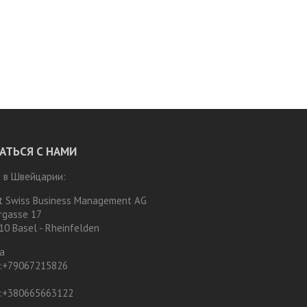
АТЬСЯ С НАМИ
 в Швейцарии:
t Swiss Business Management AG
rgasse 17
10 Basel - Rheinfelden
а
:
+79067215826
:
+380665663122