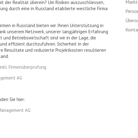
Markte
t der Realität überein? Um Risiken auszuschliessen,
ung durch eine in Russland etablierte westliche Firma
Perso
Übers
rfirmen in Russland bieten wir Ihnen Unterstützung in
Kontak
ank unserem Netzwerk, unserer langjährigen Erfahrung
t und Betriebswirtschaft sind wir in der Lage, die
nd effizient durchzuführen. Sicherheit in der
ere Resultate und reduzierte Projektkosten resultieren
land.
inkl. Firmenüberprüfung
nagement AG
den Sie hier:
 Management AG