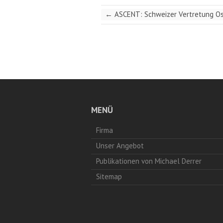
←
ASCENT: Schweizer Vertretung O
MENÜ
Firma
Unser Angebot
Publikationen von Michael Derrer
Sitemap