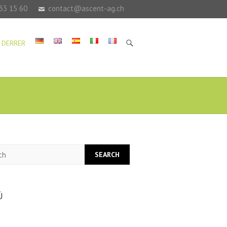
33 15 60
contact@ascent-ag.ch
 DERRER
h
Ü