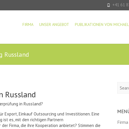
+41 61 8
FIRMA
UNSER ANGEBOT
PUBLIKATIONEN VON MICHAEL
g Russland
Searc
n Russland
erprüfung in Russland?
MEN
ür Export, Einkauf Outsourcing und Investitionen. Eine
 ist es, mit den richtigen Partnern
Firma
der Firma, die ihre Kooperation anbietet? Stimmen die