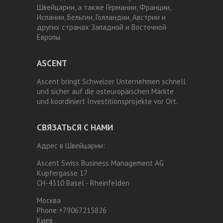
Швейцарии, а также Германии, Франции,
Испании, Бельгии, Голландии, Австрии и
других странах Западной и Восточной
Европы.
ASCENT
Ascent bringt Schweizer Unternehmen schnell
und sicher auf die osteuropäischen Märkte
und koordiniert Investitionsprojekte vor Ort.
СВЯЗАТЬСЯ С НАМИ
Адрес в Швейцарии:
Ascent Swiss Business Management AG
Kupfergasse 17
CH-4310 Basel - Rheinfelden
Москва
Phone:
+79067215826
Киев