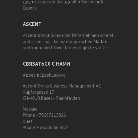
других странах Западной и Восточной
Европы.
ASCENT
Ascent bringt Schweizer Unternehmen schnell
und sicher auf die osteuropäischen Märkte
und koordiniert Investitionsprojekte vor Ort.
СВЯЗАТЬСЯ С НАМИ
Адрес в Швейцарии:
Ascent Swiss Business Management AG
Kupfergasse 17
CH-4310 Basel - Rheinfelden
Москва
Phone:
+79067215826
Киев
Phone:
+380665663122