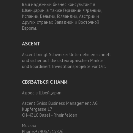
Ваш надежный бизнес консультант в
Швейцарии, а также Германии, Франции,
Испании, Бельгии, Голландии, Австрии и
других странах Западной и Восточной
Европы.
ASCENT
Ascent bringt Schweizer Unternehmen schnell
und sicher auf die osteuropäischen Märkte
und koordiniert Investitionsprojekte vor Ort.
СВЯЗАТЬСЯ С НАМИ
Адрес в Швейцарии:
Ascent Swiss Business Management AG
Kupfergasse 17
CH-4310 Basel - Rheinfelden
Москва
Phone:
+79067215826