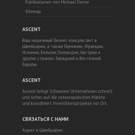
Publikationen von Michael Derrer
Sitemap
ASCENT
Ваш надежный бизнес консультант в
Швейцарии, а также Германии, Франции,
Испании, Бельгии, Голландии, Австрии и
других странах Западной и Восточной
Европы.
ASCENT
Ascent bringt Schweizer Unternehmen schnell
und sicher auf die osteuropäischen Märkte
und koordiniert Investitionsprojekte vor Ort.
СВЯЗАТЬСЯ С НАМИ
Адрес в Швейцарии: