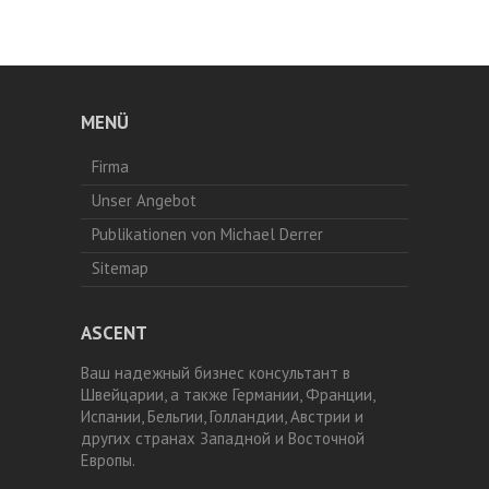
MENÜ
Firma
Unser Angebot
Publikationen von Michael Derrer
Sitemap
ASCENT
Ваш надежный бизнес консультант в
Швейцарии, а также Германии, Франции,
Испании, Бельгии, Голландии, Австрии и
других странах Западной и Восточной
Европы.