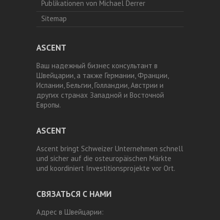
Publikationen von Michael Derrer
Sitemap
ASCENT
Ваш надежный бизнес консультант в
Швейцарии, а также Германии, Франции,
Испании, Бельгии, Голландии, Австрии и
других странах Западной и Восточной
Европы.
ASCENT
Ascent bringt Schweizer Unternehmen schnell
und sicher auf die osteuropäischen Märkte
und koordiniert Investitionsprojekte vor Ort.
СВЯЗАТЬСЯ С НАМИ
Адрес в Швейцарии: