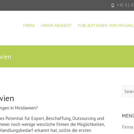
+41 61 8
FIRMA
UNSER ANGEBOT
PUBLIKATIONEN VON MICHAEL
wien
Searc
wien
ungen in Moldawien?
MEN
es Potential für Export, Beschaffung, Outsourcing und
immer noch wenige westliche Firmen die Möglichkeiten,
Firma
 Handlungsbedarf erkannt hat, sollte die ersten