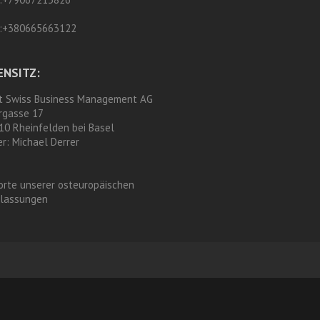
:
+380665663122
ENSITZ:
t Swiss Business Management AG
rgasse 17
10 Rheinfelden bei Basel
er:
Michael Derrer
orte unserer osteuropäischen
rlassungen