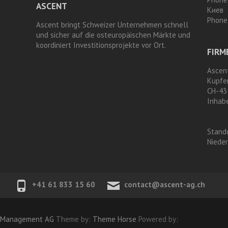
ASCENT
Киев
Phone
Ascent bringt Schweizer Unternehmen schnell
und sicher auf die osteuropäischen Märkte und
koordiniert Investitionsprojekte vor Ort.
FIRM
Ascen
Kupfe
CH-43
Inhab
Stand
Niede
+41 61 833 15 60
contact@ascent-ag.ch
s Management AG
Theme by:
Theme Horse
Powered by: