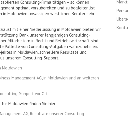
Markte
 etablierten Consulting-Firma tätigen – so können
gement optimal vorzubereiten und zu begleiten, ist
Perso
en in Moldawien ansässigen westlichen Berater sehr
Übers
Kontak
zialist mit einer Niederlassung in Moldawien bieten wir
rstützung. Dank unserer langjährigen Consulting-
ner Mitarbeitern in Recht und Betriebswirtschaft sind
reite Pallette von Consulting-Aufgaben wahrzunehmen.
rojektes in Moldawien, schnellere Resultate und
 aus unserem Consulting-Support.
in Moldawien
usiness Management AG, in Moldawien und an weiteren
onsulting-Support vor Ort
für Moldawien finden Sie hier:
Management AG, Resultate unserer Consulting-