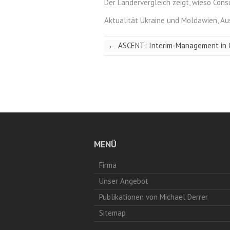
Der Ländervergleich zeigt, wieso Cons
Aktualität Ukraine und Moldawien, Aus
←
ASCENT: Interim-Management in 
MENÜ
Firma
Unser Angebot
Publikationen von Michael Derrer
Sitemap