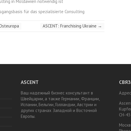
ulting in Moldawien notwendig ist
gangsbasis für das spezialisierte Consulting
Osteuropa
ASCENT: Franchising Ukraine
→
ASCENT
СВЯЗ
Ваш надежный бизнес консультант в
Адрес
Швейцарии, а также Германии, Франции,
Ascen
Испании, Бельгии, Голландии, Австрии и
Kupfe
других странах Западной и Восточной
CH-43
Европы.
Москв
Phone