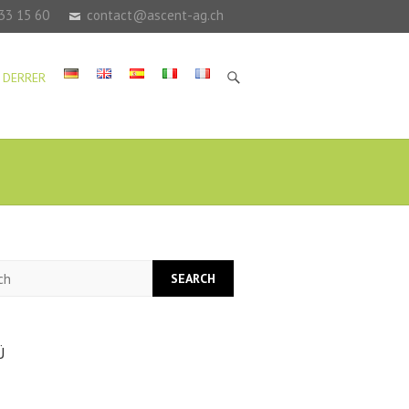
33 15 60
contact@ascent-ag.ch
 DERRER
h
Ü