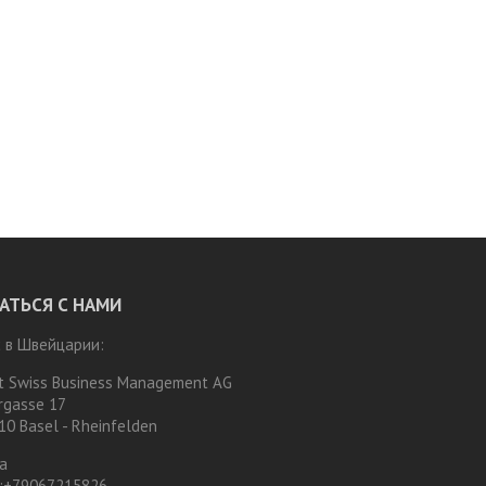
АТЬСЯ С НАМИ
 в Швейцарии:
t Swiss Business Management AG
rgasse 17
10 Basel - Rheinfelden
а
:
+79067215826