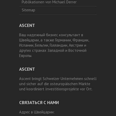
Publikationen von Michael Derrer
Sitemap
ASCENT
Ваш надежный бизнес консультант в
Швейцарии, а также Германии, Франции,
Испании, Бельгии, Голландии, Австрии и
других странах Западной и Восточной
Европы.
ASCENT
Ascent bringt Schweizer Unternehmen schnell
und sicher auf die osteuropäischen Märkte
und koordiniert Investitionsprojekte vor Ort.
СВЯЗАТЬСЯ С НАМИ
Адрес в Швейцарии: