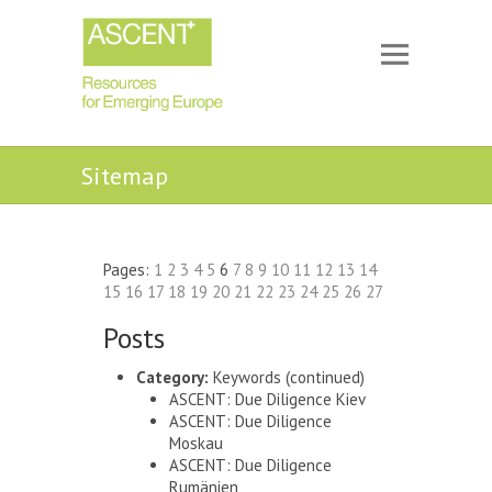
Sitemap
Pages:
1
2
3
4
5
6
7
8
9
10
11
12
13
14
15
16
17
18
19
20
21
22
23
24
25
26
27
Posts
Category:
Keywords
(continued)
ASCENT: Due Diligence Kiev
ASCENT: Due Diligence
Moskau
ASCENT: Due Diligence
Rumänien