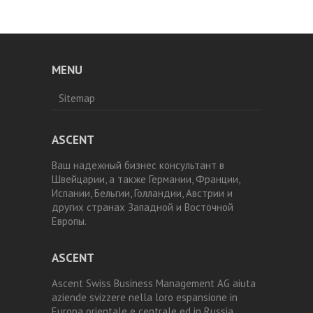
MENU
Sitemap
ASCENT
Ваш надежный бизнес консультант в
Швейцарии, а также Германии, Франции,
Испании, Бельгии, Голландии, Австрии и
других странах Западной и Восточной
Европы.
ASCENT
Ascent Swiss Business Management AG aiuta
aziende svizzere nella loro espansione in
Europa orientale e centrale ed in Russia.