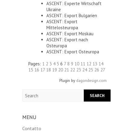
ASCENT: Experte Wirtschaft
Ukraine
ASCENT: Export Bulgarien
ASCENT: Export
Mittelosteuropa
ASCENT: Export Moskau
ASCENT: Export nach
Osteuropa
ASCENT: Export Osteuropa
Pages:
1
2
3
4
5
6
7
8
9
10
11
12
13
14
15
16
17
18
19
20
21
22
23
24
25
26
27
Plugin by
dagondesign.com
Search
MENU
Contatto