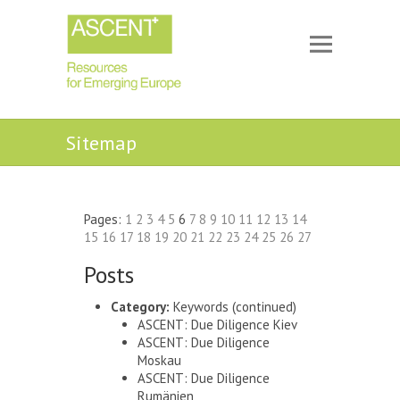
Sitemap
Pages:
1
2
3
4
5
6
7
8
9
10
11
12
13
14
15
16
17
18
19
20
21
22
23
24
25
26
27
Posts
Category:
Keywords
(continued)
ASCENT: Due Diligence Kiev
ASCENT: Due Diligence
Moskau
ASCENT: Due Diligence
Rumänien