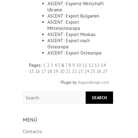
ASCENT: Experte Wirtschaft
Ukraine
ASCENT: Export Bulgarien
ASCENT: Export
Mittelosteuropa
ASCENT: Export Moskau
ASCENT: Export nach
Osteuropa
ASCENT: Export Osteuropa
Pages:
1
2
3
4
5
6
7
8
9
10
11
12
13
14
15
16
17
18
19
20
21
22
23
24
25
26
27
Plugin by
dagondesign.com
Search
MENÚ
Contacto