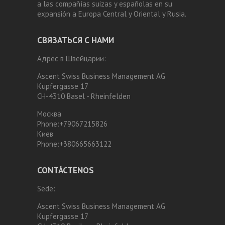
a las compañías suizas y españolas en su
expansión a Europa Central y Oriental y Rusia.
СВЯЗАТЬСЯ С НАМИ
Адрес в Швейцарии:
Ascent Swiss Business Management AG
Kupfergasse 17
CH-4310 Basel - Rheinfelden
Москва
Phone:
+79067215826
Киев
Phone:
+380665663122
CONTÁCTENOS
Sede:
Ascent Swiss Business Management AG
Kupfergasse 17