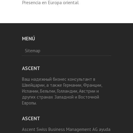
Presencia en Europa oriental
MENÚ
Sitemap
ASCENT
Ваш надежный бизнес консультант в
Швейцарии, а также Германии, Франции,
Испании, Бельгии, Голландии, Австрии и
других странах Западной и Восточной
Европы.
ASCENT
Ascent Swiss Business Management AG ayuda