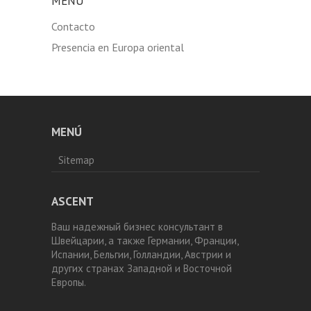
MENÚ
Contacto
Presencia en Europa oriental
MENÚ
Sitemap
ASCENT
Ваш надежный бизнес консультант в
Швейцарии, а также Германии, Франции,
Испании, Бельгии, Голландии, Австрии и
других странах Западной и Восточной
Европы.