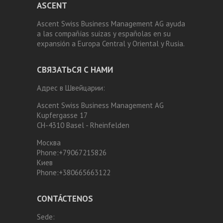
ASCENT
Ascent Swiss Business Management AG ayuda
a las compañías suizas y españolas en su
expansión a Europa Central y Oriental y Rusia.
СВЯЗАТЬСЯ С НАМИ
Адрес в Швейцарии:
Ascent Swiss Business Management AG
Kupfergasse 17
CH-4310 Basel - Rheinfelden
Москва
Phone:
+79067215826
Киев
Phone:
+380665663122
CONTÁCTENOS
Sede: