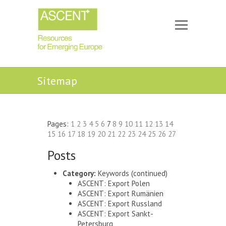
Sitemap
Pages:
1
2
3
4
5
6
7
8
9
10
11
12
13
14
15
16
17
18
19
20
21
22
23
24
25
26
27
Posts
Category:
Keywords
(continued)
ASCENT: Export Polen
ASCENT: Export Rumänien
ASCENT: Export Russland
ASCENT: Export Sankt-
Petersburg