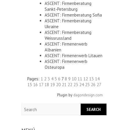
ASCENT: Firmenberatung
Sankt-Petersburg
ASCENT: Firmenberatung Sofia
ASCENT: Firmenberatung
Ukraine
ASCENT: Firmenberatung
Weissrussland
ASCENT: Firmenerwerb
Albanien
ASCENT: Firmenerwerb Litauen
ASCENT: Firmenerwerb
Osteuropa
Pages:
1
2
3
4
5
6
7
8
9
10
11
12
13
14
15
16
17
18
19
20
21
22
23
24
25
26
27
Plugin by
dagondesign.com
Search