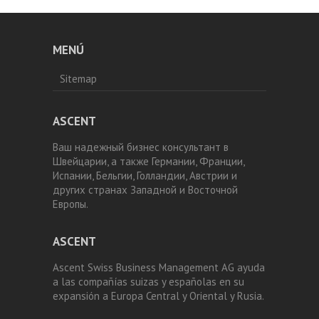
MENÚ
Sitemap
ASCENT
Ваш надежный бизнес консультант в
Швейцарии, а также Германии, Франции,
Испании, Бельгии, Голландии, Австрии и
других странах Западной и Восточной
Европы.
ASCENT
Ascent Swiss Business Management AG ayuda
a las compañías suizas y españolas en su
expansión a Europa Central y Oriental y Rusia.