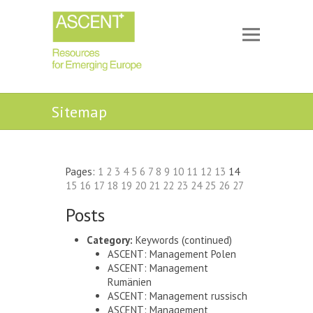
Sitemap
Pages:
1
2
3
4
5
6
7
8
9
10
11
12
13
14
15
16
17
18
19
20
21
22
23
24
25
26
27
Posts
Category:
Keywords
(continued)
ASCENT: Management Polen
ASCENT: Management
Rumänien
ASCENT: Management russisch
ASCENT: Management