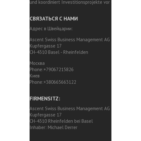
und koordiniert Investitionsprojekte vor Ort.
СВЯЗАТЬСЯ С НАМИ
Адрес в Швейцарии:
Ascent Swiss Business Management AG
Kupfergasse 17
CH-4310 Basel - Rheinfelden
Москва
Phone:
+79067215826
Киев
Phone:
+380665663122
FIRMENSITZ:
Ascent Swiss Business Management AG
Kupfergasse 17
CH-4310 Rheinfelden bei Basel
Inhaber:
Michael Derrer