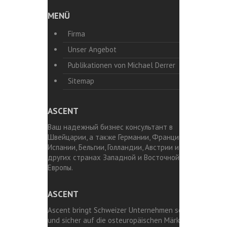
MENÜ
Firma
Unser Angebot
Publikationen von Michael Derrer
Sitemap
ASCENT
Ваш надежный бизнес консультант в
Швейцарии, а также Германии, Франции,
Испании, Бельгии, Голландии, Австрии и
других странах Западной и Восточной
Европы.
ASCENT
Ascent bringt Schweizer Unternehmen schnell
und sicher auf die osteuropäischen Märkte